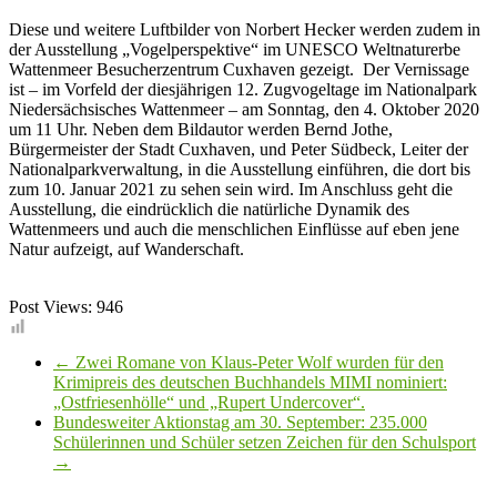
Diese und weitere Luftbilder von Norbert Hecker werden zudem in
der Ausstellung „Vogelperspektive“ im UNESCO Weltnaturerbe
Wattenmeer Besucherzentrum Cuxhaven gezeigt. Der Vernissage
ist – im Vorfeld der diesjährigen 12. Zugvogeltage im Nationalpark
Niedersächsisches Wattenmeer – am Sonntag, den 4. Oktober 2020
um 11 Uhr. Neben dem Bildautor werden Bernd Jothe,
Bürgermeister der Stadt Cuxhaven, und Peter Südbeck, Leiter der
Nationalparkverwaltung, in die Ausstellung einführen, die dort bis
zum 10. Januar 2021 zu sehen sein wird. Im Anschluss geht die
Ausstellung, die eindrücklich die natürliche Dynamik des
Wattenmeers und auch die menschlichen Einflüsse auf eben jene
Natur aufzeigt, auf Wanderschaft.
Post Views:
946
←
Zwei Romane von Klaus-Peter Wolf wurden für den
Krimipreis des deutschen Buchhandels MIMI nominiert:
„Ostfriesenhölle“ und „Rupert Undercover“.
Bundesweiter Aktionstag am 30. September: 235.000
Schülerinnen und Schüler setzen Zeichen für den Schulsport
→