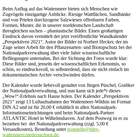
Beim Anflug auf das Wattenmeer bieten sich Menschen wie
Zugvögeln einzigartige Anblicke. Riesige Wattflächen, Sandbänke
und von Prielen durchzogene Salzwiesen offenbaren Farben,
Formen, Muster, die in unserer norddeutschen Landschaft
ihresgleichen suchen – phantastische Bilder. Einen großartigen
Eindruck davon vermittelt der jetzt veröffentlichte Wandkalender
„Perspektiven 2021“. Autor der Bilder ist Norbert Hecker, der im
Zuge seiner Arbeit für den Pflanzenarten- und Biotopschutz bei der
Nationalparkverwaltung über viele Jahre wissenschaftliche
Befliegungen unternahm. Bei der Sichtung der Fotos wurde klar:
Diese Bilder sind, jenseits der wissenschaftlichen Erkenntnis, so
schön, so eindrucksvoll, so selbstredend, dass sie nicht einfach im
dokumentarischen Archiv verschwinden dürfen.
Der Kalender wurde liebevoll gestaltet von Jürgen Püschel, Grafiker
der Nationalparkverwaltung, und nun kann sich jede*r dieses
„Wow!“-Erlebnis nach Hause holen. Der Kalender „Perspektiven
2021“ zeigt 13 Luftaufnahmen der Wattenmeer-Wildnis im Format
DIN A2 und ist für 20,00 € erhältlich in allen Nationalpark-
Informationseinrichtungen und beim Nationalpark-Partner
ATLANTIC Hotel in Wilhelmshaven. Auf dem Postweg ist er zu
beziehen bei der Nationalparkverwaltung (zzgl. 5,00 €
Versandkosten), Bestellung unter
poststelle@nlpv-
wattenmeer.niedersachsen.de
.