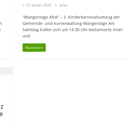
27. Januar 2024
peter
“Wangerooge Ahoi” – 3. Kinderkarnevalsumzug der
n
Gemeinde- und Kurverwaltung Wangerooge Am
e
Samstag trafen sich um 14.30 Uhr kostümierte Insel-
und
Read more
nz
e