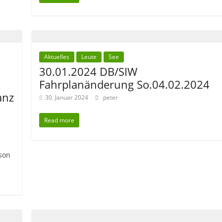
Aktuelles
Leute
See
30.01.2024 DB/SIW
Fahrplanänderung So.04.02.2024
anz
30. Januar 2024
peter
Read more
ison