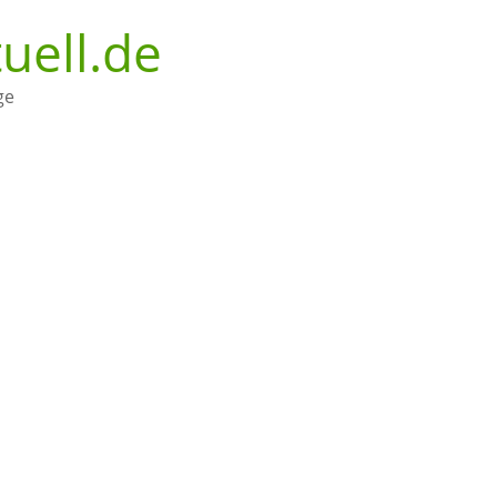
uell.de
ge