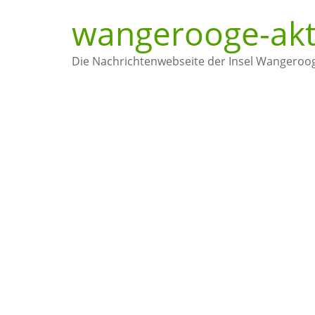
Zum
wangerooge-akt
Inhalt
springen
Die Nachrichtenwebseite der Insel Wangeroo