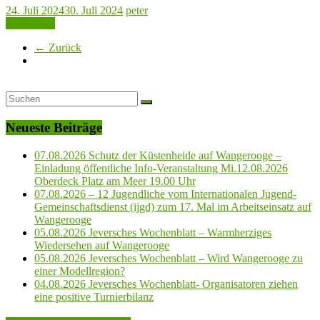
24. Juli 2024
30. Juli 2024
peter
Read more
← Zurück
Neueste Beiträge
07.08.2026 Schutz der Küstenheide auf Wangerooge –
Einladung öffentliche Info-Veranstaltung Mi.12.08.2026
Oberdeck Platz am Meer 19.00 Uhr
07.08.2026 – 12 Jugendliche vom Internationalen Jugend-
Gemeinschaftsdienst (ijgd) zum 17. Mal im Arbeitseinsatz auf
Wangerooge
05.08.2026 Jeversches Wochenblatt – Warmherziges
Wiedersehen auf Wangerooge
05.08.2026 Jeversches Wochenblatt – Wird Wangerooge zu
einer Modellregion?
04.08.2026 Jeversches Wochenblatt- Organisatoren ziehen
eine positive Turnierbilanz