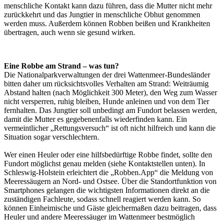
menschliche Kontakt kann dazu führen, dass die Mutter nicht mehr
zurückkehrt und das Jungtier in menschliche Obhut genommen
werden muss. Außerdem können Robben beißen und Krankheiten
übertragen, auch wenn sie gesund wirken.
Eine Robbe am Strand – was tun?
Die Nationalparkverwaltungen der drei Wattenmeer-Bundesländer
bitten daher um rücksichtsvolles Verhalten am Strand: Weiträumig
Abstand halten (nach Möglichkeit 300 Meter), den Weg zum Wasser
nicht versperren, ruhig bleiben, Hunde anleinen und von dem Tier
fernhalten. Das Jungtier soll unbedingt am Fundort belassen werden,
damit die Mutter es gegebenenfalls wiederfinden kann. Ein
vermeintlicher „Rettungsversuch“ ist oft nicht hilfreich und kann die
Situation sogar verschlechtern.
Wer einen Heuler oder eine hilfsbedürftige Robbe findet, sollte den
Fundort möglichst genau melden (siehe Kontaktstellen unten). In
Schleswig-Holstein erleichtert die „Robben.App“ die Meldung von
Meeressäugern an Nord- und Ostsee. Über die Standortfunktion von
Smartphones gelangen die wichtigsten Informationen direkt an die
zuständigen Fachleute, sodass schnell reagiert werden kann. So
können Einheimische und Gäste gleichermaßen dazu beitragen, dass
Heuler und andere Meeressäuger im Wattenmeer bestmöglich