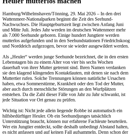
Heuler mutterlos machen
Hamburg/Wilhelmshaven/Tönning, 29. Mai 2026 – In den drei
Wattenmeer-Nationalparken beginnt die Zeit des Seehund-
Nachwuchses. Die Hauptgeburtszeit liegt zwischen Anfang Juni
und Mitte Juli. Jedes Jahr werden im deutschen Wattenmeer mehr
als 7.000 Seehunde geboren. Einige hundert Jungtiere werden
mutterlos aufgefunden und in den Seehundstationen Friedrichskoog
und Norddeich aufgezogen, bevor sie wieder ausgewildert werden.
Als „Heuler“ werden junge Seehunde bezeichnet, die in den ersten
Lebenstagen bis zu einem Alter von vier bis sechs Wochen
dauerhaft von ihrer Mutter getrennt sind. Ihren Namen verdanken
sie den klagend klingenden Kontaktlauten, mit denen sie nach dem
Muttertier rufen. Solche Trennungen können natürliche Ursachen
haben, etwa Sommerstürme, Krankheit oder den Tod der Mutter,
aber auch durch menschliche Störungen an den Wurfplätzen
entstehen. Da die Zahl dieser Fälle von Jahr zu Jahr schwankt, ist
jede Situation vor Ort genau zu prüfen.
Wichtig ist: Nicht jede allein liegende Robbe ist automatisch ein
hilfsbedürftiger Heuler. Ob ein Seehundjunges tatsächlich
Unterstützung braucht, können nur erfahrene Fachleute beurteilen.
Wer ein Jungtier entdeckt, sollte deshalb unbedingt Abstand halten,
es nicht anfassen und auf keinen Fall aufsammeln. Denn schon der