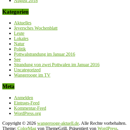
August 2018
Kategorien
Aktuelles
Jeversches Wochenblatt
Leute
Lokales
Natur
Politik
Pottwalstrandung im Januar 2016
See
Strandung von zwei Pottwalen im Januar 2016
Uncategorized
Wangerooge im TV
Meta
Anmelden
Eintrags-Feed
Kommentar-Feed
WordPress.org
Copyright © 2026
wangerooge-aktuell.de
. Alle Rechte vorbehalten.
Theme:
ColorMag
von ThemeGrill. Präsentiert von
WordPress
.