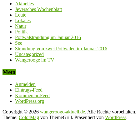
Aktuelles
Jeversches Wochenblatt
Leute
Lokales
Natur
Politik
Pottwalstrandung im Januar 2016
See
Strandung von zwei Pottwalen im Januar 2016
Uncategorized
Wangerooge im TV
Meta
Anmelden
Eintrags-Feed
Kommentar-Feed
WordPress.org
Copyright © 2026
wangerooge-aktuell.de
. Alle Rechte vorbehalten.
Theme:
ColorMag
von ThemeGrill. Präsentiert von
WordPress
.