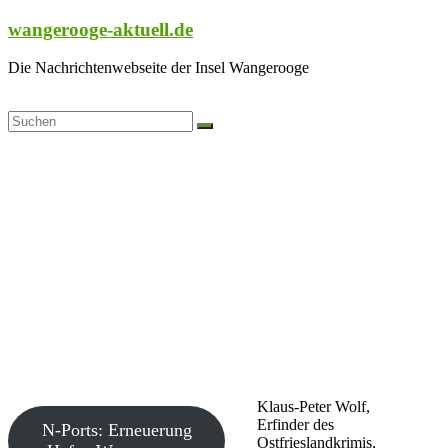
Zum
wangerooge-aktuell.de
Inhalt
springen
Die Nachrichtenwebseite der Insel Wangerooge
Klaus-Peter Wolf,
Erfinder des
N-Ports: Erneuerung
Ostfrieslandkrimis,