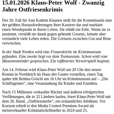
15.01.2026 Klaus-Peter Wolf - Zwanzig
Jahre Ostfriesenkrimis
Der 20. Fall für Ann Kathrin Klaasen stellt für die Kommissarin eine
der größten Herausforderungen ihrer Karriere dar und markiert
einen Wendepunkt in ihrem Leben. Sie erhält ein Erbe. Wenn sie es
annimmt, verstößt sie damit gegen geltende Gesetze, könnte aber
vermutlich viele Leben retten. Die Grenzen zwischen Gut und Böse
verwischen.
In der Stadt Norden wird eine Frauenleiche im Krimimuseum
gefunden. Eine zweite liegt vor dem Teemuseum. Schon wird vom
Museumsmörder gesprochen. Ein raffiniertes Verwirrspielt beginnt.
Am 14. Februar wird Klaus-Peter Wolf um 20 Uhr den neuen
Roman in Norddeich im Haus des Gastes vorstellen, einen Tag
später tritt Bettina Göschl um 16 Uhr im Krimimuseum auf – „Die
Schiffsgeister“, eine Veranstaltung für Kinder und Familien.
Nach 15 Millionen verkaufter Bücher und äußerst erfolgreichen
Verfilmungen, die in 32 Ländern laufen, feiert Klaus-Peter Wolf mit
dem 20. Band, „Ostfriesenerbe“, ein erstaunliches Jubiläum. Vor
Kurzem erhielt er den Media Control Premium Award als
meistverkaufter Kriminalschriftsteller in 2024 und 25.