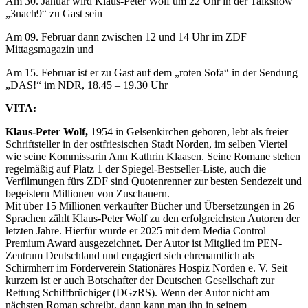
Am 30. Januar wird Klaus-Peter Wolf um 22 Uhr in der Talkshow
„3nach9“ zu Gast sein
Am 09. Februar dann zwischen 12 und 14 Uhr im ZDF
Mittagsmagazin und
Am 15. Februar ist er zu Gast auf dem „roten Sofa“ in der Sendung
„DAS!“ im NDR, 18.45 – 19.30 Uhr
VITA:
Klaus-Peter Wolf,
1954 in Gelsenkirchen geboren, lebt als freier
Schriftsteller in der ostfriesischen Stadt Norden, im selben Viertel
wie seine Kommissarin Ann Kathrin Klaasen. Seine Romane stehen
regelmäßig auf Platz 1 der Spiegel-Bestseller-Liste, auch die
Verfilmungen fürs ZDF sind Quotenrenner zur besten Sendezeit und
begeistern Millionen von Zuschauern.
Mit über 15 Millionen verkaufter Bücher und Übersetzungen in 26
Sprachen zählt Klaus-Peter Wolf zu den erfolgreichsten Autoren der
letzten Jahre. Hierfür wurde er 2025 mit dem Media Control
Premium Award ausgezeichnet. Der Autor ist Mitglied im PEN-
Zentrum Deutschland und engagiert sich ehrenamtlich als
Schirmherr im Förderverein Stationäres Hospiz Norden e. V. Seit
kurzem ist er auch Botschafter der Deutschen Gesellschaft zur
Rettung Schiffbrüchiger (DGzRS). Wenn der Autor nicht am
nächsten Roman schreibt, dann kann man ihn in seinem