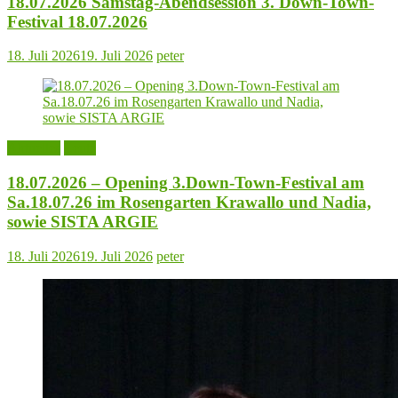
18.07.2026 Samstag-Abendsession 3. Down-Town-
Festival 18.07.2026
18. Juli 2026
19. Juli 2026
peter
Aktuelles
Leute
18.07.2026 – Opening 3.Down-Town-Festival am
Sa.18.07.26 im Rosengarten Krawallo und Nadia,
sowie SISTA ARGIE
18. Juli 2026
19. Juli 2026
peter