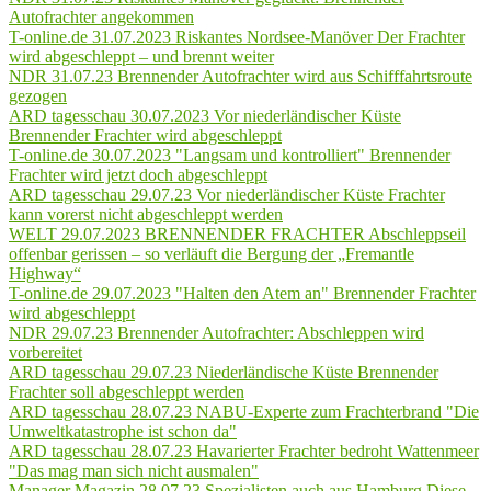
Autofrachter angekommen
T-online.de 31.07.2023 Riskantes Nordsee-Manöver Der Frachter
wird abgeschleppt – und brennt weiter
NDR 31.07.23 Brennender Autofrachter wird aus Schifffahrtsroute
gezogen
ARD tagesschau 30.07.2023 Vor niederländischer Küste
Brennender Frachter wird abgeschleppt
T-online.de 30.07.2023 "Langsam und kontrolliert" Brennender
Frachter wird jetzt doch abgeschleppt
ARD tagesschau 29.07.23 Vor niederländischer Küste Frachter
kann vorerst nicht abgeschleppt werden
WELT 29.07.2023 BRENNENDER FRACHTER Abschleppseil
offenbar gerissen – so verläuft die Bergung der „Fremantle
Highway“
T-online.de 29.07.2023 "Halten den Atem an" Brennender Frachter
wird abgeschleppt
NDR 29.07.23 Brennender Autofrachter: Abschleppen wird
vorbereitet
ARD tagesschau 29.07.23 Niederländische Küste Brennender
Frachter soll abgeschleppt werden
ARD tagesschau 28.07.23 NABU-Experte zum Frachterbrand "Die
Umweltkatastrophe ist schon da"
ARD tagesschau 28.07.23 Havarierter Frachter bedroht Wattenmeer
"Das mag man sich nicht ausmalen"
Manager Magazin 28.07.23 Spezialisten auch aus Hamburg Diese