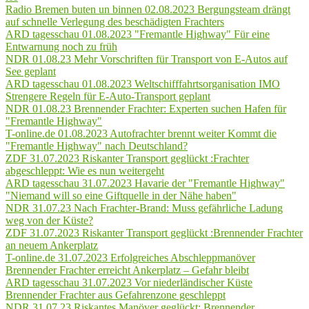
Radio Bremen buten un binnen 02.08.2023 Bergungsteam drängt
auf schnelle Verlegung des beschädigten Frachters
ARD tagesschau 01.08.2023 "Fremantle Highway" Für eine
Entwarnung noch zu früh
NDR 01.08.23 Mehr Vorschriften für Transport von E-Autos auf
See geplant
ARD tagesschau 01.08.2023 Weltschifffahrtsorganisation IMO
Strengere Regeln für E-Auto-Transport geplant
NDR 01.08.23 Brennender Frachter: Experten suchen Hafen für
"Fremantle Highway"
T-online.de 01.08.2023 Autofrachter brennt weiter Kommt die
"Fremantle Highway" nach Deutschland?
ZDF 31.07.2023 Riskanter Transport geglückt :Frachter
abgeschleppt: Wie es nun weitergeht
ARD tagesschau 31.07.2023 Havarie der "Fremantle Highway"
"Niemand will so eine Giftquelle in der Nähe haben"
NDR 31.07.23 Nach Frachter-Brand: Muss gefährliche Ladung
weg von der Küste?
ZDF 31.07.2023 Riskanter Transport geglückt :Brennender Frachter
an neuem Ankerplatz
T-online.de 31.07.2023 Erfolgreiches Abschleppmanöver
Brennender Frachter erreicht Ankerplatz – Gefahr bleibt
ARD tagesschau 31.07.2023 Vor niederländischer Küste
Brennender Frachter aus Gefahrenzone geschleppt
NDR 31.07.23 Riskantes Manöver geglückt: Brennender