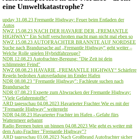
eine Umweltkatastrophe?
upday 31.08.23 Fremantle Highway: Feuer beim Entladen der
Autos
NWZ 15.08.23 NACH DER HAVARIE DER „FREMANTLE
HIGHWAY“ Ein Schiff verschrotten macht man nicht mal eben so
NWZ 15.08.23 AUTOFRACHTER BRANNTE AUF NORDSEE
Suche nach Brandursache auf „Fremantle Highway“ geht weiter –
Welche Rolle spielen Hybridfahrzeuge?
NDR 12.08.23 Autofrachter-Bergung: "Die Zeit ist dein
schlimmster Feind"
NWZ 08.08.23 HAVARIE „FREMANTLE HIGHWAY“ Schärfere
Regeln bedrohen Autoverladung im Emder Hafen
NDR 08.08.23 "Fremantle Highway": Fachleute suchen nach
Brandursache
NDR 07.08.23 Experte zum Abwracken der Fremantle Highway:
"Viele Gefahrenstoffe"
ARD tagesschau 04.08.2023 Havarierter Frachter Wie es mit der
"Fremantle Highway" weitergeht
NDR 04.08.23 Havarierter Frachter im Hafen - Gefahr fürs
Wattenmeer gebannt
Radio Bremen buten un binnen 04.08.2023 Wie geht es weiter mit
dem Auto-Frachter "Fremantle Highway"?
ARD tagesschau 03.08.2023 Nach Großbrand Autofrachter sicher