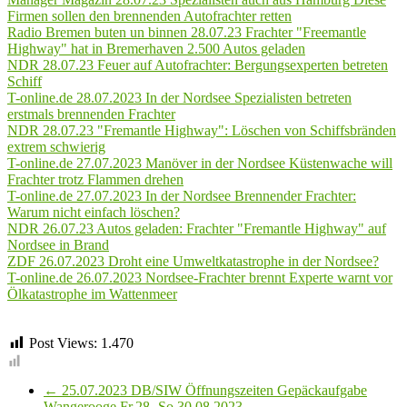
Firmen sollen den brennenden Autofrachter retten
Radio Bremen buten un binnen 28.07.23 Frachter "Freemantle
Highway" hat in Bremerhaven 2.500 Autos geladen
NDR 28.07.23 Feuer auf Autofrachter: Bergungsexperten betreten
Schiff
T-online.de 28.07.2023 In der Nordsee Spezialisten betreten
erstmals brennenden Frachter
NDR 28.07.23 "Fremantle Highway": Löschen von Schiffsbränden
extrem schwierig
T-online.de 27.07.2023 Manöver in der Nordsee Küstenwache will
Frachter trotz Flammen drehen
T-online.de 27.07.2023 In der Nordsee Brennender Frachter:
Warum nicht einfach löschen?
NDR 26.07.23 Autos geladen: Frachter "Fremantle Highway" auf
Nordsee in Brand
ZDF 26.07.2023 Droht eine Umweltkatastrophe in der Nordsee?
T-online.de 26.07.2023 Nordsee-Frachter brennt Experte warnt vor
Ölkatastrophe im Wattenmeer
Post Views:
1.470
←
25.07.2023 DB/SIW Öffnungszeiten Gepäckaufgabe
Wangerooge Fr.28.-So.30.08.2023