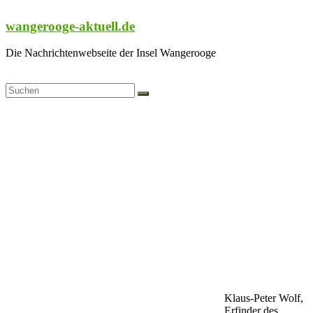
Zum
Inhalt
wangerooge-aktuell.de
springen
Die Nachrichtenwebseite der Insel Wangerooge
Klaus-Peter Wolf,
Erfinder des