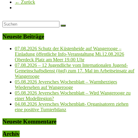
← Zurück
Neueste Beiträge
07.08.2026 Schutz der Küstenheide auf Wangerooge –
Einladung öffentliche Info-Veranstaltung Mi.12.08.2026
Oberdeck Platz am Meer 19.00 Uhr
07.08.2026 – 12 Jugendliche vom Internationalen Jugend-
Gemeinschaftsdienst (ijgd) zum 17. Mal im Arbeitseinsatz auf
Wangerooge
05.08.2026 Jeversches Wochenblatt – Warmherziges
Wiedersehen auf Wangerooge
05.08.2026 Jeversches Wochenblatt – Wird Wangerooge zu
einer Modellregion?
04.08.2026 Jeversches Wochenblatt- Organisatoren ziehen
eine positive Turnierbilanz
Neueste Kommentare
Archiv