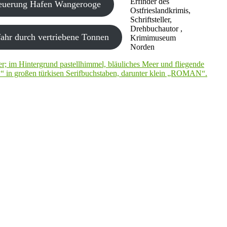
Erfinder des
neuerung Hafen Wangerooge
Ostfrieslandkrimis,
Schriftsteller,
Drehbuchautor ,
ahr durch vertriebene Tonnen
Krimimuseum
Norden