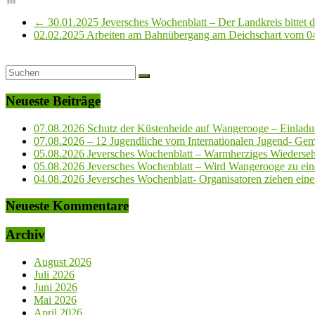
←
30.01.2025 Jeversches Wochenblatt – Der Landkreis bittet
02.02.2025 Arbeiten am Bahnübergang am Deichschart vom 0
Neueste Beiträge
07.08.2026 Schutz der Küstenheide auf Wangerooge – Einladun
07.08.2026 – 12 Jugendliche vom Internationalen Jugend- Geme
05.08.2026 Jeversches Wochenblatt – Warmherziges Wiederse
05.08.2026 Jeversches Wochenblatt – Wird Wangerooge zu ein
04.08.2026 Jeversches Wochenblatt- Organisatoren ziehen eine 
Neueste Kommentare
Archiv
August 2026
Juli 2026
Juni 2026
Mai 2026
April 2026