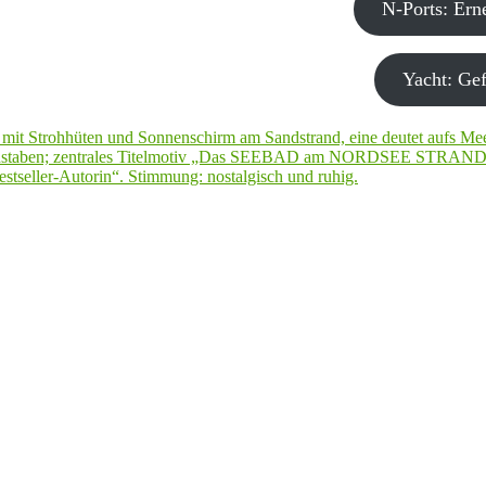
N-Ports: Er
Yacht: Gef