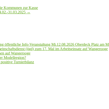
 die Kommunen zur Kasse
4.02.-31.03.2025
→
g öffentliche Info-Veranstaltung Mi.12.08.2026 Oberdeck Platz am M
inschaftsdienst (ijgd) zum 17. Mal im Arbeitseinsatz auf Wangerooge
hen auf Wangerooge
er Modellregion?
positive Turnierbilanz