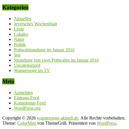
Kategorien
Aktuelles
Jeversches Wochenblatt
Leute
Lokales
Natur
Politik
Pottwalstrandung im Januar 2016
See
Strandung von zwei Pottwalen im Januar 2016
Uncategorized
Wangerooge im TV
Meta
Anmelden
Eintrags-Feed
Kommentar-Feed
WordPress.org
Copyright © 2026
wangerooge-aktuell.de
. Alle Rechte vorbehalten.
Theme:
ColorMag
von ThemeGrill. Präsentiert von
WordPress
.