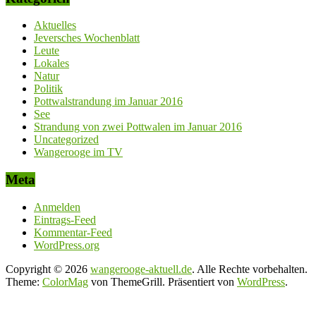
Aktuelles
Jeversches Wochenblatt
Leute
Lokales
Natur
Politik
Pottwalstrandung im Januar 2016
See
Strandung von zwei Pottwalen im Januar 2016
Uncategorized
Wangerooge im TV
Meta
Anmelden
Eintrags-Feed
Kommentar-Feed
WordPress.org
Copyright © 2026
wangerooge-aktuell.de
. Alle Rechte vorbehalten.
Theme:
ColorMag
von ThemeGrill. Präsentiert von
WordPress
.