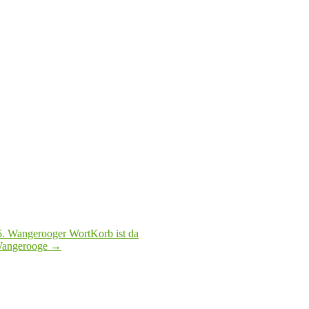
5. Wangerooger WortKorb ist da
 Wangerooge
→