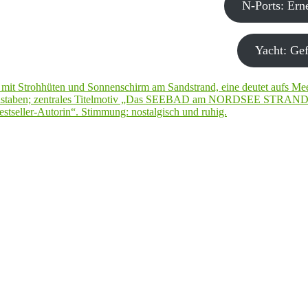
N-Ports: Er
Yacht: Gef