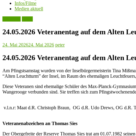
Infos/Filme
Medien aktuell
Aktuelles
Leute
24.05.2026 Veteranentag auf dem Alten 
24. Mai 2026
24. Mai 2026
peter
24.05.2026 Veteranentag auf dem Alten 
Am Pfingstsamstag wurden von der Inselbürgermeisterin Tina Mißm
“Alten Leuchtturm” der Insel, im Raum des ehemaligen Leuchtfeuers
Diese Veteranen sind ehemalige Schüler des Max-Planck-Gymnasium u
Wangerooge verbunden sind. Sie treffen sich zum Pfingstwochenende 
v.l.n.r: Maat d.R. Christoph Braun, OG d.R. Udo Drews, OG d.R. 
Veteranenabzeichen an Thomas
Sies
Der Obergefreite der Reserve Thomas Sies trat am 01.07.1982 seinen 