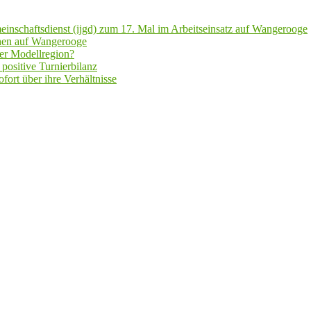
inschaftsdienst (ijgd) zum 17. Mal im Arbeitseinsatz auf Wangerooge
hen auf Wangerooge
er Modellregion?
positive Turnierbilanz
fort über ihre Verhältnisse