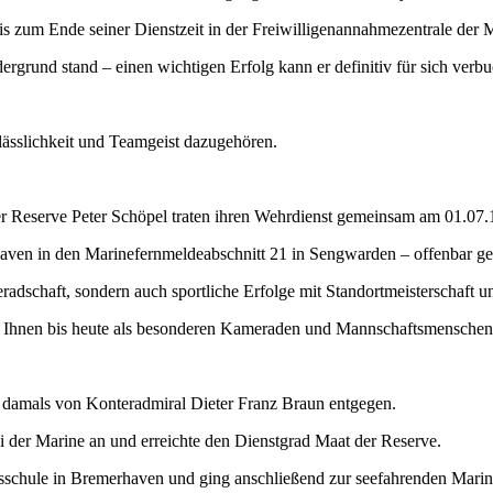
s zum Ende seiner Dienstzeit in der Freiwilligenannahmezentrale der M
rgrund stand – einen wichtigen Erfolg kann er definitiv für sich verb
lässlichkeit und Teamgeist dazugehören.
er Reserve Peter Schöpel traten ihren Wehrdienst gemeinsam am 01.07.
en in den Marinefernmeldeabschnitt 21 in Sengwarden – offenbar gena
adschaft, sondern auch sportliche Erfolge mit Standortmeisterschaft u
 Ihnen bis heute als besonderen Kameraden und Mannschaftsmenschen 
damals von Konteradmiral Dieter Franz Braun entgegen.
i der Marine an und erreichte den Dienstgrad Maat der Reserve.
gsschule in Bremerhaven und ging anschließend zur seefahrenden Mar