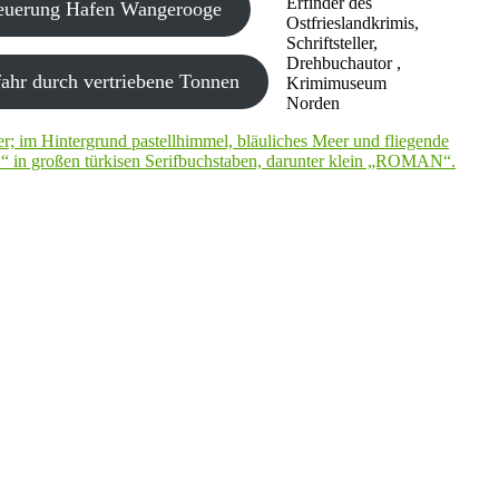
Erfinder des
neuerung Hafen Wangerooge
Ostfrieslandkrimis,
Schriftsteller,
Drehbuchautor ,
ahr durch vertriebene Tonnen
Krimimuseum
Norden