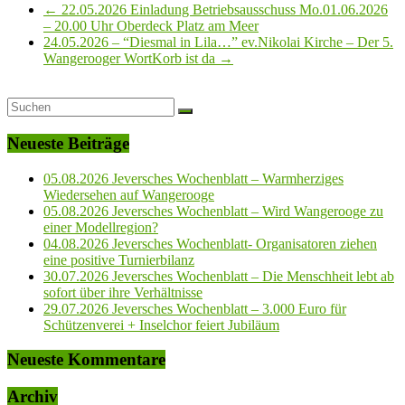
←
22.05.2026 Einladung Betriebsausschuss Mo.01.06.2026
– 20.00 Uhr Oberdeck Platz am Meer
24.05.2026 – “Diesmal in Lila…” ev.Nikolai Kirche – Der 5.
Wangerooger WortKorb ist da
→
Neueste Beiträge
05.08.2026 Jeversches Wochenblatt – Warmherziges
Wiedersehen auf Wangerooge
05.08.2026 Jeversches Wochenblatt – Wird Wangerooge zu
einer Modellregion?
04.08.2026 Jeversches Wochenblatt- Organisatoren ziehen
eine positive Turnierbilanz
30.07.2026 Jeversches Wochenblatt – Die Menschheit lebt ab
sofort über ihre Verhältnisse
29.07.2026 Jeversches Wochenblatt – 3.000 Euro für
Schützenverei + Inselchor feiert Jubiläum
Neueste Kommentare
Archiv