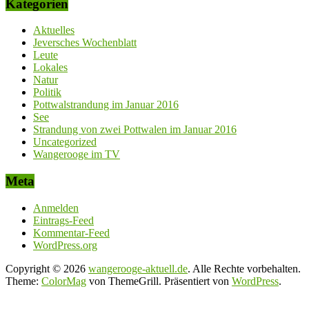
Kategorien
Aktuelles
Jeversches Wochenblatt
Leute
Lokales
Natur
Politik
Pottwalstrandung im Januar 2016
See
Strandung von zwei Pottwalen im Januar 2016
Uncategorized
Wangerooge im TV
Meta
Anmelden
Eintrags-Feed
Kommentar-Feed
WordPress.org
Copyright © 2026
wangerooge-aktuell.de
. Alle Rechte vorbehalten.
Theme:
ColorMag
von ThemeGrill. Präsentiert von
WordPress
.