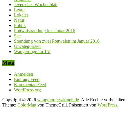
Jeversches Wochenblatt
Leute
Lokales
Natur
Politik
Pottwalstrandung im Januar 2016
See
Strandung von zwei Pottwalen im Januar 2016
Uncategorized
Wangerooge im TV
Meta
Anmelden
Eintrags-Feed
Kommentar-Feed
WordPress.org
Copyright © 2026
wangerooge-aktuell.de
. Alle Rechte vorbehalten.
Theme:
ColorMag
von ThemeGrill. Präsentiert von
WordPress
.