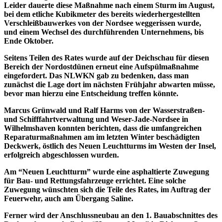
Leider dauerte diese Maßnahme nach einem Sturm im August,
bei dem etliche Kubikmeter des bereits wiederhergestellten
Verschleißbauwerkes von der Nordsee weggerissen wurde,
und einem Wechsel des durchführenden Unternehmens, bis
Ende Oktober.
Seitens Teilen des Rates wurde auf der Deichschau für diesen
Bereich der Nordostdünen erneut eine Aufspülmaßnahme
eingefordert. Das NLWKN gab zu bedenken, dass man
zunächst die Lage dort im nächsten Frühjahr abwarten müsse,
bevor man hierzu eine Entscheidung treffen könnte.
Marcus Grünwald und Ralf Harms von der Wasserstraßen-
und Schifffahrtverwaltung und Weser-Jade-Nordsee in
Wilhelmshaven konnten berichten, dass die umfangreichen
Reparaturmaßnahmen am im letzten Winter beschädigten
Deckwerk, östlich des Neuen Leuchtturms im Westen der Insel,
erfolgreich abgeschlossen wurden.
Am “Neuen Leuchtturm” wurde eine asphaltierte Zuwegung
für Bau- und Rettungsfahrzeuge errichtet. Eine solche
Zuwegung wünschten sich die Teile des Rates, im Auftrag der
Feuerwehr, auch am Übergang Saline.
Ferner wird der Anschlussneubau an den 1. Bauabschnittes des