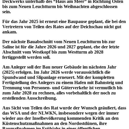
Deckwerks unterhalb des “Haus am Meer” in Richtung Osten
bis zum Neuen Leuchtturm bis Weihnachten abgeschlossen
sein.
Für das Jahr 2025 ist erneut eine Baupause geplant, die bei den
Vertretern von Teilen des Rates auf der Deichschau nicht gut
ankam.
Der nächste Bauabschnitt vom Neuen Leuchtturm bis zur
Saline ist für die Jahre 2026 und 2027 geplant, ehe der letzte
Abschnitt vom Westkopf bis zum Westturm ab 2028
fertiggestellt werden soll.
Am Anleger soll der Bau neuer Gebäude im nächsten Jahr
(2025) erfolgen. Im Jahr 2026 werde voraussichtlich die
Spundwand und Slipanlage erneuert. Mit der kompletten
Fertigstellung des Anlegers zu einem Hafen mit Bahnsteig und
Trennung von Personen- und Güterverkehr ist vermutlich bis
zum Jahr 2028 zu rechnen, alles vorbehaltlich der noch zu
erstellenden Ausschreibung.
Aus Sicht von Teilen des Rat wurde der Wunsch geäußert, dass
das WSA und der NLWKN, insbesondere wegen der immer
wieder aus der Inselbevölkerung kommenden Kritik an den
Küstenschutzmaßnahmen an den Nordostdünen, ihre
Baumaßnahmen im Frühjahr in einer öffentlichen