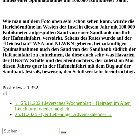
mittels einer Spülmaßnahme um 100.000 Kubikmeter Sand.
Wie man auf dem Foto oben sehr schön sehen kann, wurde die
Harlehörndüne im Westen der Insel in diesem Jahr mit 100.000
Kubikmeter aufgespülten Sand von einer Sandbank nördlich
der Hafeneinfahrt, verstärkt. Seitens des Rates wurde auf der
“Deichschau” WSA und NLWKN gebeten, bei zukünftigen
Spülmaßnahmen auch den Sand von der Sandbank südlich der
Hafeneinfahrt zu entnehmen, da diese auch sehr, was Havarien
der DB/SIW-Schiffe und des Steinfrachters, der zuletzt im Mai
diesen Jahres quer in der Hafeneinfahrt mit dem Bug auf der
Sandbank festsaß, beweisen, den Schiffsverkehr beeinträchtigt.
Post Views:
1.352
←
25.11.2024 Jeversches Wochenblatt – Heiraten im Alten
Leuchtturm wieder möglich
25.11.2024 Flyer Lebendiger Adventskalender
→