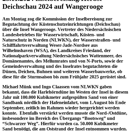
Deichschau 2024 auf Wangerooge
Am Montag zog die Kommission der Inselbereisung zur
Begutachtung der Küstenschutzeinrichtungen (Deichschau)
über die Insel Wangerooge. Vertreter des Niedersächsischen
Landesbetriebes für Wasserwirtschaft, Küsten- und
Naturschutz in Norden (NLWKN), der Wasserstraßen- und
Schifffahrtsverwaltung Weser-Jade-Nordsee aus
Wilhelmshaven (WSA), des Landkreises Friesland, der
Nationalparkverwaltung Niedersächsisches Wattenmeer, des
Domänenamtes, des Mellumrates und von N-Ports, sowie der
Gemeindeverwaltung und des Inselrates begutachteten die
Dünen, Deichen, Buhnen und weiteren Wasserbauwerke, ob
diese für die Sturmsaison bis zum Frühjahr 2025 gerüstet sind.
Michael Münk und Ingo Claassen vom NLWKN gaben
bekannt, dass die Harlehörndüne im Westen der Insel in diesem
Jahr mit 100.000 Kubikmeter aufgespülten Sand von einer
Sandbank nördlich der Hafeneinfahrt, vom 1.August bis Ende
September, zeitlich im Rahmen wieder hergerichtet werden
konnte. Ebenfalls verstärkt werden musste die Nord-/Ostdüne,
insbesondere im Bereich des Übergangs “Bootsweg” und
“Schwarzer Weg”. Hierfür wurden ca. 50.000 Kubikmeter
Sand benötigt, die am Oststrand der Insel entnommen wurden.