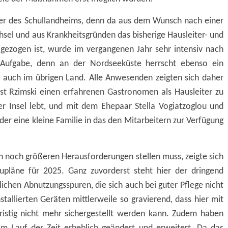
ter des Schullandheims, denn da aus dem Wunsch nach einer
sel und aus Krankheitsgründen das bisherige Hausleiter- und
zogen ist, wurde im vergangenen Jahr sehr intensiv nach
e Aufgabe, denn an der Nordseeküste herrscht ebenso ein
e auch im übrigen Land. Alle Anwesenden zeigten sich daher
orst Rzimski einen erfahrenen Gastronomen als Hausleiter zu
er Insel lebt, und mit dem Ehepaar Stella Vogiatzoglou und
er eine kleine Familie in das den Mitarbeitern zur Verfügung
ch noch größeren Herausforderungen stellen muss, zeigte sich
pläne für 2025. Ganz zuvorderst steht hier der dringend
hen Abnutzungsspuren, die sich auch bei guter Pflege nicht
stallierten Geräten mittlerweile so gravierend, dass hier mit
fristig nicht mehr sichergestellt werden kann. Zudem haben