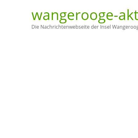
Zum
wangerooge-akt
Inhalt
springen
Die Nachrichtenwebseite der Insel Wangeroo