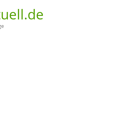
uell.de
ge