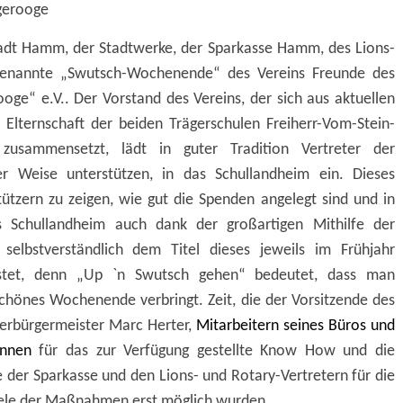
gerooge
Stadt Hamm, der Stadtwerke, der Sparkasse Hamm, des Lions-
ogenannte „Swutsch-Wochenende“ des Vereins Freunde des
e“ e.V.. Der Vorstand des Vereins, der sich aus aktuellen
 Elternschaft der beiden Trägerschulen Freiherr-Vom-Stein-
sammensetzt, lädt in guter Tradition Vertreter der
er Weise unterstützen, in das Schullandheim ein. Dieses
tzern zu zeigen, wie gut die Spenden angelegt sind und in
 Schullandheim auch dank der großartigen Mithilfe der
selbstverständlich dem Titel dieses jeweils im Frühjahr
istet, denn „Up `n Swutsch gehen“ bedeutet, dass man
chönes Wochenende verbringt. Zeit, die der Vorsitzende des
berbürgermeister Marc Herter,
Mitarbeitern seines Büros und
tinnen
für das zur Verfügung gestellte Know How und die
 der Sparkasse und den Lions- und Rotary-Vertretern für die
iele der Maßnahmen erst möglich wurden.