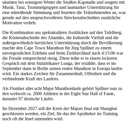
säumten bei sonnigem Wetter die Straßen Kapstadts und sorgten mit
Musik, Tanz, Trommelgruppen und lautstarker Unterstützung für
eine mitreißende Stimmung und feuerten die Teilnehmenden an, was
gerade auf den anspruchsvolleren Streckenabschnitten zusätzliche
Motivation verlieh.
Die Kombination aus spektakulären Ausblicken auf den Tafelberg,
die Küstenabschnitte des Atlantiks, die kulturelle Vielfalt und die
außergewöhnlich herzlichen Unterstützung durch die Bevölkerung
machte den Cape Town Marathon für Jörg Spillner zu einem
unvergesslichen Erlebnis und beim Zieldurchlauf nach 4:15:06 war
die Freude entsprechend riesig. Diese teilte er in einem lockeren
Gespräch mit dem Südafrikaner Lunga, der erzählte, dass er im
September dann in Berlin seinen ersten Marathon in Europa laufen
wird. Ein starkes Zeichen für Zusammenhalt, Offenheit und die
verbindende Kraft des Laufens.
Als Finisher aller acht Major Marathonläufe gehört Spillner nun zu
den weltweit ca. 2000 Athleten in der Eight Star Hall of Fame,
darunter 97 deutsche Läufer.
Im Dezember 2027 soll der Kreis der Majors final mit Shanghai
geschlossen werden, ein Ziel, für das der Apotheker im Training
noch oft die Insel umrunden wird.