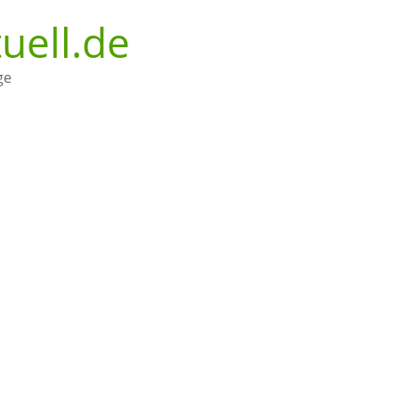
uell.de
ge