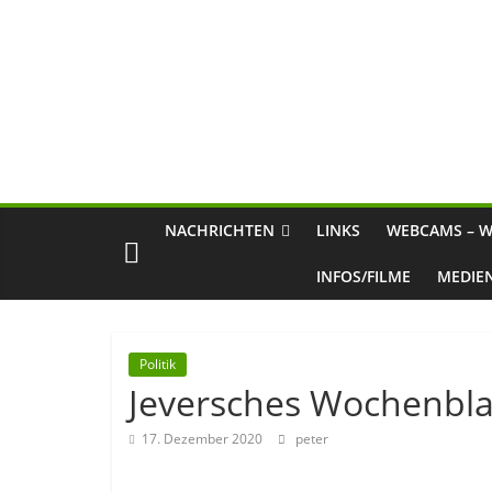
NACHRICHTEN
LINKS
WEBCAMS – W
INFOS/FILME
MEDIE
Politik
Jeversches Wochenblat
17. Dezember 2020
peter