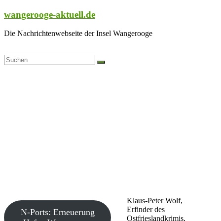
Zum
wangerooge-aktuell.de
Inhalt
springen
Die Nachrichtenwebseite der Insel Wangerooge
Klaus-Peter Wolf,
Erfinder des
N-Ports: Erneuerung
Ostfrieslandkrimis,