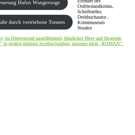
Erfinder des
neuerung Hafen Wangerooge
Ostfrieslandkrimis,
Schriftsteller,
Drehbuchautor ,
ahr durch vertriebene Tonnen
Krimimuseum
Norden