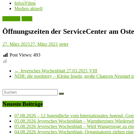
Infos/Filme
Medien aktuell
Aktuelles
Leute
Öffnungszeiten der ServiceCenter am Ost
27. März 2021
27. März 2021
peter
Post Views:
493
←
Jeversches Wochenblatt 27.03.2021 VIII
NDR: die nordstory – Kleine Inseln, große Chancen Neustart i
Neueste Beiträge
07.08.2026 – 12 Jugendliche vom Internationalen Jugend- Geme
05.08.2026 Jeversches Wochenblatt – Warmherziges Wiederse
05.08.2026 Jeversches Wochenblatt – Wird Wangerooge zu ein
04.08.2026 Jeversches Wochenblatt- Organisatoren ziehen eine 