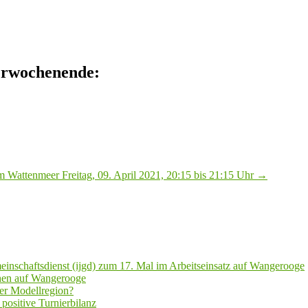
erwochenende:
m Wattenmeer Freitag, 09. April 2021, 20:15 bis 21:15 Uhr
→
inschaftsdienst (ijgd) zum 17. Mal im Arbeitseinsatz auf Wangerooge
hen auf Wangerooge
er Modellregion?
positive Turnierbilanz