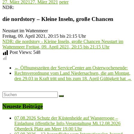
27. März 2021
27. März 2021
peter
NDR:
die nordstory – Kleine Inseln, große Chancen
Neustart im Wattenmeer
Freitag, 09. April 2021, 20:15 bis 21:15 Uhr
NDR: die nordstory - Kleine Inseln, große Chancen Neustart im
Wattenmeer Freitag, 09. April 2021, 20:15 bis 21:15 Uhr
Post Views:
548
←
Öffnungszeiten der ServiceCenter am Osterwochenende:
Rechtsverordnung vom Land Niedersachsen, die am Montag,
den 29.03 in Kraft tritt und bis zum 18. April Gültigkeit hat
→
Neueste Beiträge
07.08.2026 Schutz der Küstenheide auf Wangerooge –
Einladung öffentliche Info-Veranstaltung Mi.12.08.2026
Oberdeck Platz am Meer 19.00 Uhr