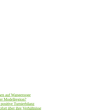
hen auf Wangerooge
er Modellregion?
positive Turnierbilanz
fort über ihre Verhältnisse