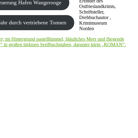
Erfinder des
neuerung Hafen Wangerooge
Ostfrieslandkrimis,
Schriftsteller,
Drehbuchautor ,
ahr durch vertriebene Tonnen
Krimimuseum
Norden