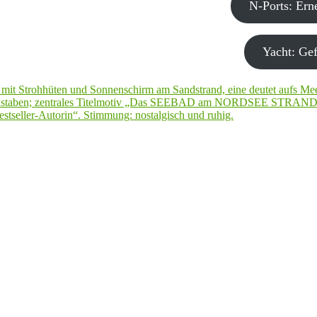
N-Ports: Er
Yacht: Gef