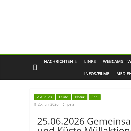
NACHRICHTEN
LINKS
WEBCAMS – W
INFOS/FILME
MEDIE
Aktuelles
Leute
Natur
See
25. Juni 2026
peter
25.06.2026 Gemeinsa
und Küste Müllaktio