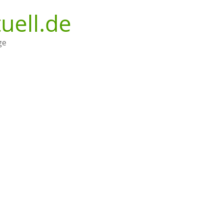
uell.de
ge