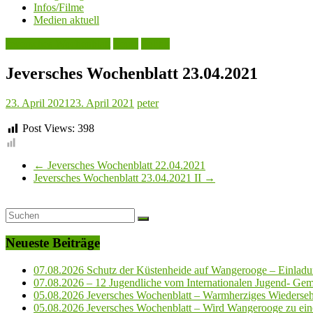
Infos/Filme
Medien aktuell
Jeversches Wochenblatt
Leute
Politik
Jeversches Wochenblatt 23.04.2021
23. April 2021
23. April 2021
peter
Post Views:
398
←
Jeversches Wochenblatt 22.04.2021
Jeversches Wochenblatt 23.04.2021 II
→
Neueste Beiträge
07.08.2026 Schutz der Küstenheide auf Wangerooge – Einladun
07.08.2026 – 12 Jugendliche vom Internationalen Jugend- Geme
05.08.2026 Jeversches Wochenblatt – Warmherziges Wiederse
05.08.2026 Jeversches Wochenblatt – Wird Wangerooge zu ein