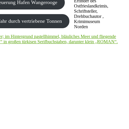
Erfinder des
neuerung Hafen Wangerooge
Ostfrieslandkrimis,
Schriftsteller,
Drehbuchautor ,
ahr durch vertriebene Tonnen
Krimimuseum
Norden