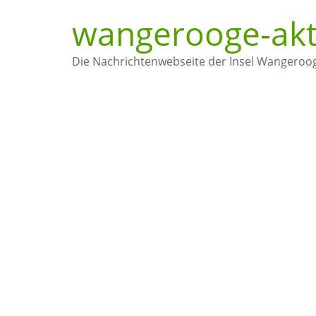
Zum
wangerooge-akt
Inhalt
springen
Die Nachrichtenwebseite der Insel Wangeroo