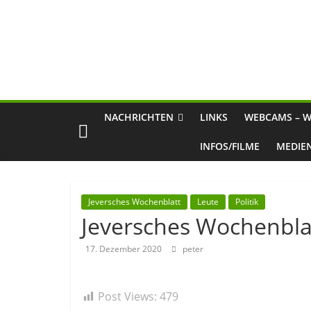
NACHRICHTEN
LINKS
WEBCAMS – W
INFOS/FILME
MEDIE
Jeversches Wochenblatt
Leute
Politik
Jeversches Wochenbla
17. Dezember 2020
peter
Post Views:
479