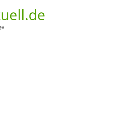
uell.de
ge