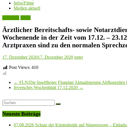
Infos/Filme
Medien aktuell
Aktuelles
Leute
Ärztlicher Bereitschafts- sowie Notarztdi
Wochenende in der Zeit vom 17.12. – 23.1
Arztpraxen sind zu den normalen Sprechze
17. Dezember 2020
17. Dezember 2020
peter
Post Views:
410
←
FLN/Die Inselflieger Flugplan Aktualisierung Abflugzeiten
Jeversches Wochenblatt 17.12.2020
→
Neueste Beiträge
07.08.2026 Schutz der Küstenheide auf Wangerooge – Einladun