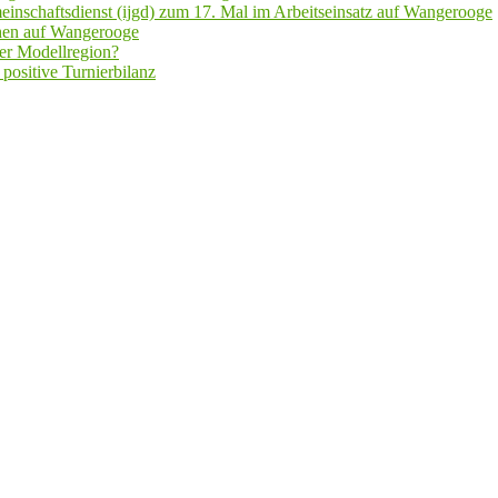
inschaftsdienst (ijgd) zum 17. Mal im Arbeitseinsatz auf Wangerooge
hen auf Wangerooge
er Modellregion?
positive Turnierbilanz