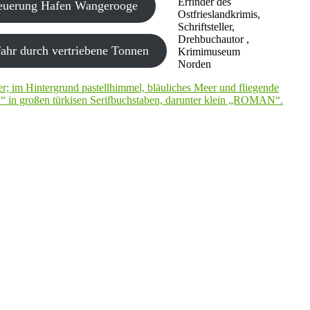
Erfinder des
neuerung Hafen Wangerooge
Ostfrieslandkrimis,
Schriftsteller,
Drehbuchautor ,
ahr durch vertriebene Tonnen
Krimimuseum
Norden