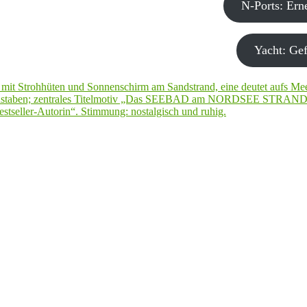
N-Ports: Er
Yacht: Gef