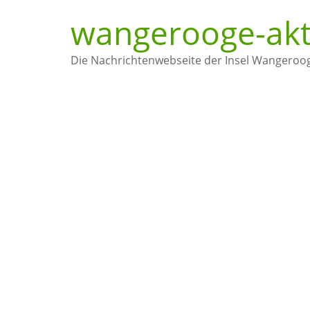
Zum
wangerooge-akt
Inhalt
springen
Die Nachrichtenwebseite der Insel Wangeroo