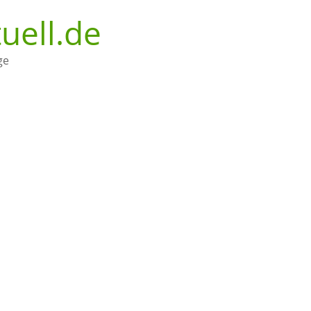
uell.de
ge