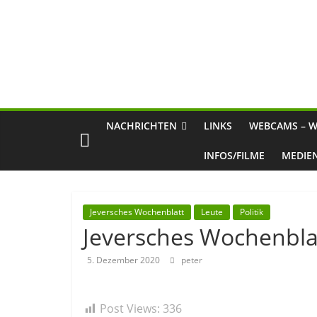
NACHRICHTEN
LINKS
WEBCAMS – W
INFOS/FILME
MEDIE
Jeversches Wochenblatt
Leute
Politik
Jeversches Wochenblat
5. Dezember 2020
peter
Post Views:
336