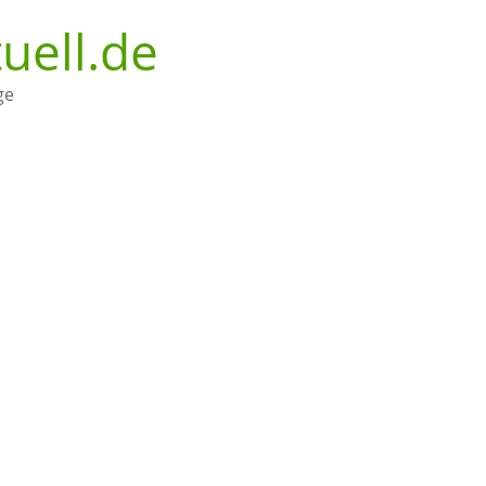
uell.de
ge