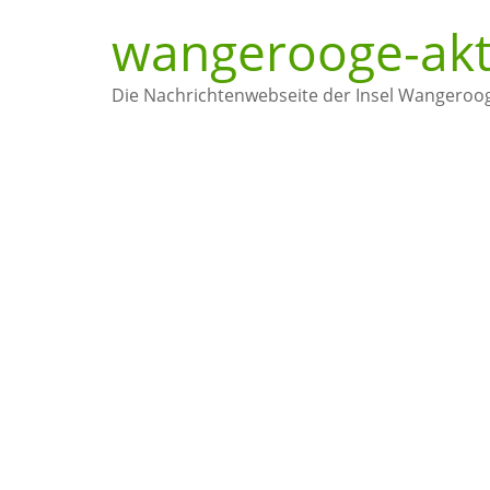
Zum
wangerooge-akt
Inhalt
springen
Die Nachrichtenwebseite der Insel Wangeroo