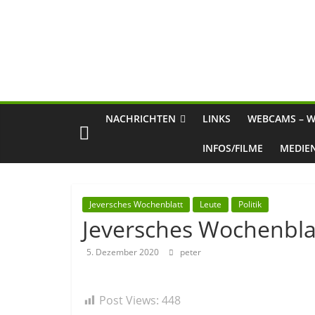
NACHRICHTEN
LINKS
WEBCAMS – W
INFOS/FILME
MEDIE
Jeversches Wochenblatt
Leute
Politik
Jeversches Wochenblat
5. Dezember 2020
peter
Post Views:
448