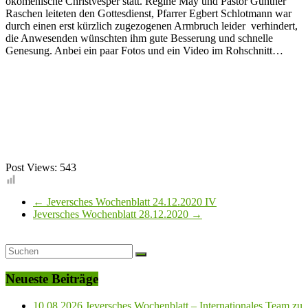
ökomenische Christvesper statt. Regine May und Pastor Günther
Raschen leiteten den Gottesdienst, Pfarrer Egbert Schlotmann war
durch einen erst kürzlich zugezogenen Armbruch leider verhindert,
die Anwesenden wünschten ihm gute Besserung und schnelle
Genesung. Anbei ein paar Fotos und ein Video im Rohschnitt…
Post Views:
543
←
Jeversches Wochenblatt 24.12.2020 IV
Jeversches Wochenblatt 28.12.2020
→
Neueste Beiträge
10.08.2026 Jeversches Wochenblatt – Internationales Team zu