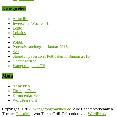
Kategorien
Aktuelles
Jeversches Wochenblatt
Leute
Lokales
Natur
Politik
Pottwalstrandung im Januar 2016
See
Strandung von zwei Pottwalen im Januar 2016
Uncategorized
Wangerooge im TV
Meta
Anmelden
Eintrags-Feed
Kommentar-Feed
WordPress.org
Copyright © 2026
wangerooge-aktuell.de
. Alle Rechte vorbehalten.
Theme:
ColorMag
von ThemeGrill. Präsentiert von
WordPress
.