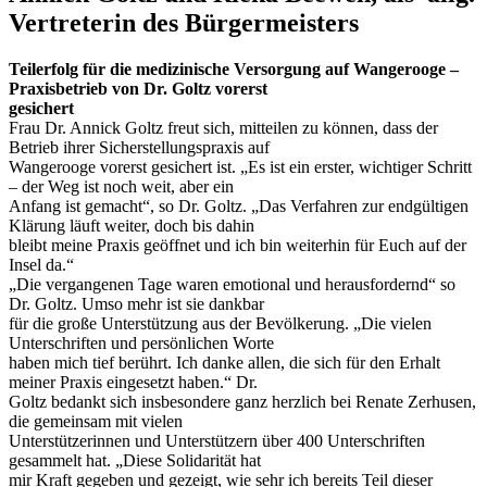
Vertreterin des Bürgermeisters
Teilerfolg für die medizinische Versorgung auf Wangerooge –
Praxisbetrieb von Dr. Goltz vorerst
gesichert
Frau Dr. Annick Goltz freut sich, mitteilen zu können, dass der
Betrieb ihrer Sicherstellungspraxis auf
Wangerooge vorerst gesichert ist. „Es ist ein erster, wichtiger Schritt
– der Weg ist noch weit, aber ein
Anfang ist gemacht“, so Dr. Goltz. „Das Verfahren zur endgültigen
Klärung läuft weiter, doch bis dahin
bleibt meine Praxis geöffnet und ich bin weiterhin für Euch auf der
Insel da.“
„Die vergangenen Tage waren emotional und herausfordernd“ so
Dr. Goltz. Umso mehr ist sie dankbar
für die große Unterstützung aus der Bevölkerung. „Die vielen
Unterschriften und persönlichen Worte
haben mich tief berührt. Ich danke allen, die sich für den Erhalt
meiner Praxis eingesetzt haben.“ Dr.
Goltz bedankt sich insbesondere ganz herzlich bei Renate Zerhusen,
die gemeinsam mit vielen
Unterstützerinnen und Unterstützern über 400 Unterschriften
gesammelt hat. „Diese Solidarität hat
mir Kraft gegeben und gezeigt, wie sehr ich bereits Teil dieser