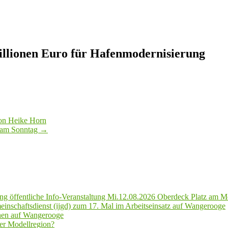
illionen Euro für Hafenmodernisierung
von Heike Horn
n am Sonntag
→
g öffentliche Info-Veranstaltung Mi.12.08.2026 Oberdeck Platz am M
inschaftsdienst (ijgd) zum 17. Mal im Arbeitseinsatz auf Wangerooge
hen auf Wangerooge
er Modellregion?