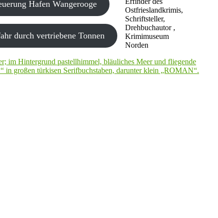
Erfinder des
neuerung Hafen Wangerooge
Ostfrieslandkrimis,
Schriftsteller,
Drehbuchautor ,
ahr durch vertriebene Tonnen
Krimimuseum
Norden