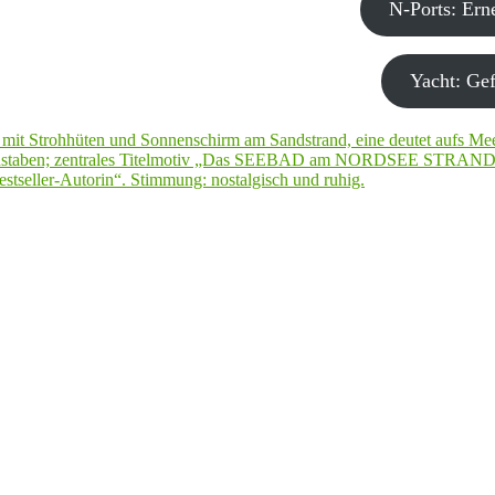
N-Ports: Er
Yacht: Gef