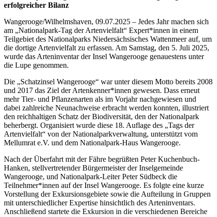
erfolgreicher Bilanz
Wangerooge/Wilhelmshaven, 09.07.2025 – Jedes Jahr machen sich
am „Nationalpark-Tag der Artenvielfalt“ Expert*innen in einem
Teilgebiet des Nationalparks Niedersächsisches Wattenmeer auf, um
die dortige Artenvielfalt zu erfassen. Am Samstag, den 5. Juli 2025,
wurde das Arteninventar der Insel Wangerooge genauestens unter
die Lupe genommen.
Die „Schatzinsel Wangerooge“ war unter diesem Motto bereits 2008
und 2017 das Ziel der Artenkenner*innen gewesen. Dass erneut
mehr Tier- und Pflanzenarten als im Vorjahr nachgewiesen und
dabei zahlreiche Neunachweise erbracht werden konnten, illustriert
den reichhaltigen Schatz der Biodiversität, den der Nationalpark
beherbergt. Organisiert wurde diese 18. Auflage des „Tags der
Artenvielfalt“ von der Nationalparkverwaltung, unterstützt vom
Mellumrat e.V. und dem Nationalpark-Haus Wangerooge.
Nach der Überfahrt mit der Fähre begrüßten Peter Kuchenbuch-
Hanken, stellvertretender Bürgermeister der Inselgemeinde
Wangerooge, und Nationalpark-Leiter Peter Südbeck die
Teilnehmer*innen auf der Insel Wangerooge. Es folgte eine kurze
Vorstellung der Exkursionsgebiete sowie die Aufteilung in Gruppen
mit unterschiedlicher Expertise hinsichtlich des Arteninventars.
Anschließend startete die Exkursion in die verschiedenen Bereiche