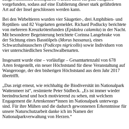
vorgefunden, sodass auf eine Etablierung dieser stark gefährdeten
Art auf der Insel geschlossen werden kann.
Bei den Wirbeltieren wurden vier Säugetier-, drei Amphibien- und
Reptilien- und 82 Vogelarten gemeldet. Richard Podlucky berichtete
von mehreren Kreuzkrötenfunden (
Epidalea calamita
) in der Nacht.
Mit besonderer Begeisterung berichtete Corinna Langebrake von
der Sichtung eines Basstölpels (
Morus bassanus
), eines
Schwarzhalstauschers (
Podiceps nigricollis
) sowie Individuen von
vier unterschiedlichen Seeschwalbenarten.
Insgesamt wurde eine – vorläufige – Gesamtartenzahl von 678
Arten festgestellt, ein neuer Höchststand für diese Veranstaltung auf
Wangerooge, der den bisherigen Höchststand aus dem Jahr 2017
übertrifft.
„Das zeigt erneut, wie reichhaltig die Biodiversität im Nationalpark
Wattenmeer ist“, resümierte Peter Südbeck. „Es ist immer wieder
beeindruckend und hoch motivierend zu sehen, mit welchem
Engagement die Artenkenner*innen im Nationalpark unterwegs
sind. Für ihre Mühen und die dadurch gewonnenen Erkenntnisse für
unsere Naturschutzarbeit danke ich im Namen der
Nationalparkverwaltung von Herzen.“