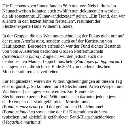
Die Flechtenexpert*innen fanden 56 Arten vor. Neben dreizehn
Neunachweisen konnten auch zwölf Arten dokumentiert werden,
die als sogenannte „Klimawandelzeiger“ gelten. „Ein Trend, den wir
allerorts in den letzten Jahren feststellen“, resümiert der
Flechtenexperte Hans-Wilhelm Linders.
In der Gruppe, die das Watt untersuchte, lag der Fokus nicht nur auf
der reinen Arterfassung, sondern auch auf der Kartierung von
Häufigkeiten. Besonders erfreulich war der Fund dichter Bestände
von vom Aussterben bedrohten Großen Pfeffermuscheln
(
Scrobicularia plana
). Zugleich wurden jedoch auch die
neobiotischen Manila-Teppichmuscheln (
Ruditapes philippinarum
)
nachgewiesen, die sich seit Ende 2023 von niederländischen
Muschelkulturen aus verbreiten.
Für Fluginsekten waren die Witterungsbedingungen an diesem Tag
eher ungünstig. So konnten nur 19 Stechimmen-Arten (Wespen und
Wildbienen) nachgewiesen werden. Zur Freude des
Stechimmenexperten Rolf Witt fanden sich darunter jedoch jeweils
ein Exemplar der stark gefährdeten Mooshummel
(
Bombus muscorum
) und der gefährdeten Heidehummel
(
Bombus jonellus
) sowie eine der für Küstendünen äußerst
typischen und gleichfalls gefährdeten Sand-Blattschneiderbiene
(
Megachile maritima
).