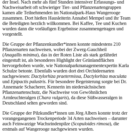
der Insel. Nach mehr als fünf Stunden intensiver Erfassungs- und
Nachweisarbeit oft schwieriger Tier- und Pflanzenartengruppen
kamen alle Teilnehmenden im Nationalpark-Haus Wangerooge
zusammen. Dort hießen Hausleiterin Annabel Mempel und ihr Team
die Beteiligten herzlich willkommen. Bei Kaffee, Tee und Kuchen
wurden dann die vorläufigen Ergebnisse zusammengetragen und
vorgestellt.
Die Gruppe der Pflanzenkundler*innen konnte mindestens 210
Pflanzenarten nachweisen, wobei der Zwerg-Gauchheil
(
Anagallis minima
), das in der Roten Liste als stark gefährdet
eingestuft ist, als besonderes Highlight der Grünlandflächen
hervorgehoben wurde, wie Nationalparkmanagementexpertin Karla
Schulze betonte. Ebenfalls wurden dort drei Orchideenarten
nachgewiesen:
Dactylorhiza praetermissa
,
Dactylorhiza maculata
und
Epipactis palustris
. Für besondere Begeisterung sorgte bei Dr.
Annemarie Schacherer, Kennerin im niedersächsischen
Pflanzenartenschutz, die Nachweise von Gewöhnlichen
Armleuchteralgen (
Chara vulgaris
), da diese Süßwasseralgen in
Deutschland selten geworden sind.
Die Gruppe der Pilzkundler*innen um Jörg Albers konnte trotz der
vorangegangenen Trockenperiode 34 Arten nachweisen – darunter
auch Feinwarzige Wachsrindenpilze (
Scopuloides rimosa
), die
erstmals auf Wangerooge nachgewiesen wurden.