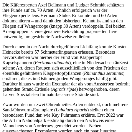
Die Käferexperten Axel Bellmann und Ludger Schmidt schätzten
ihre Funde auf ca. 70 Arten. Ähnlich erfolgreich war der
Fliegenexperte Jens-Hermann Stuke: Er konnte rund 60 Arten
dokumentieren – und damit den bisherigen Kenntnisstand zu den
Fliegen auf Wangerooge (knapp 30 Arten) verdoppeln. Bei beiden
Artengruppen ist eine genauere Betrachtung präparierter Tiere
notwendig, um gesicherte Nachweise zu liefern.
Durch einen in der Nacht durchgeführten Lichtfang konnte Karsten
Heinecke bereits 57 Schmetterlingsarten erfassen. Besonders
hervorzuheben war hierbei der Fund von Klappertopf-
Kapselspannern (
Perizoma albulata
), eine in Niedersachsen äußerst
seltene Art, deren Raupen sich ausschließlich von den Früchten der
ebenfalls gefährdeten Klappertopfpflanzen (
Rhinanthus serotinus
)
ernähren, die es im Ostinnengroden Wangerooges häufig gibt.
Darüber hinaus wurde ein Exemplar der als vom Aussterben bedroht
geltenden Strand-Erdeule (
Agrotis ripae
) hervorgehoben, deren
Larven Spezialisten für naturbelassene Strände sind.
Zwar wurden nur zwei Ohrenkneifer-Arten entdeckt, doch mehrere
Sand-Ohrwurm-Exemplare (
Labidura riparia
) stellten einen
besonderen Fund dar, wie Kay Fuhrmann erklärte. Erst 2022 war
die Art im Nationalpark erstmalig durch den Nachweis eines
Männchens von Norderney gemeldet worden. Neben
ausgewachsenen Exemplaren wurden auch ein paar Jungtiere