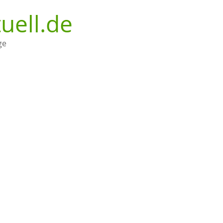
uell.de
ge