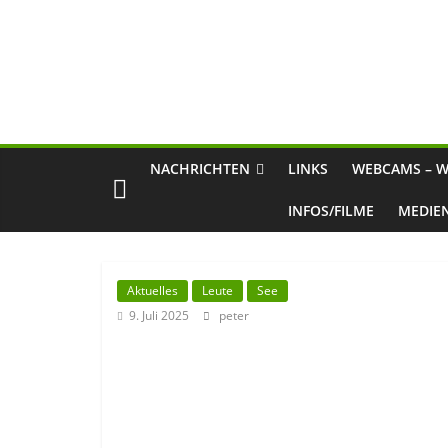
NACHRICHTEN
LINKS
WEBCAMS – W
INFOS/FILME
MEDIE
Aktuelles
Leute
See
9. Juli 2025
peter