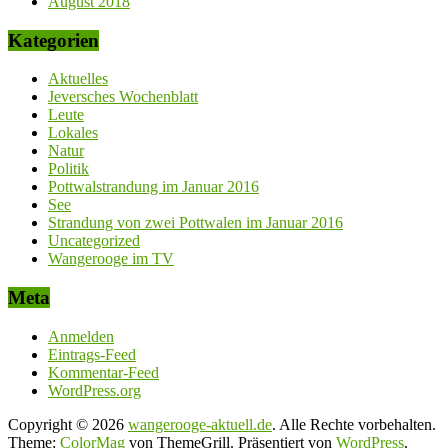
August 2018
Kategorien
Aktuelles
Jeversches Wochenblatt
Leute
Lokales
Natur
Politik
Pottwalstrandung im Januar 2016
See
Strandung von zwei Pottwalen im Januar 2016
Uncategorized
Wangerooge im TV
Meta
Anmelden
Eintrags-Feed
Kommentar-Feed
WordPress.org
Copyright © 2026
wangerooge-aktuell.de
. Alle Rechte vorbehalten.
Theme:
ColorMag
von ThemeGrill. Präsentiert von
WordPress
.