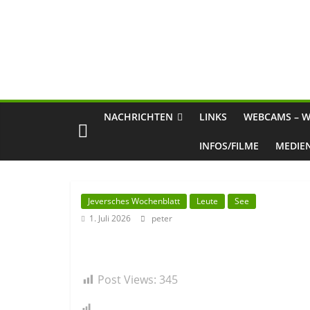
NACHRICHTEN
LINKS
WEBCAMS – W
INFOS/FILME
MEDIE
Jeversches Wochenblatt
Leute
See
1. Juli 2026
peter
Post Views:
345