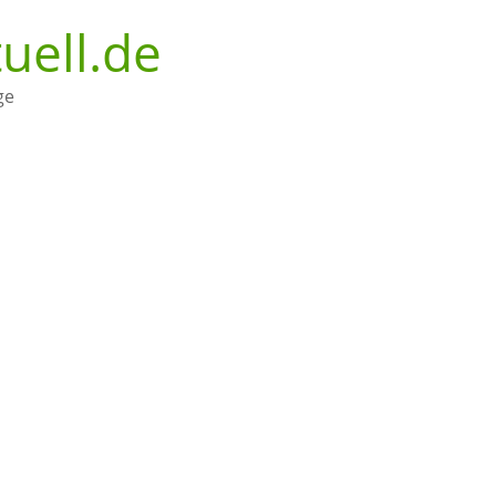
uell.de
ge