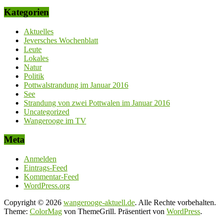
Kategorien
Aktuelles
Jeversches Wochenblatt
Leute
Lokales
Natur
Politik
Pottwalstrandung im Januar 2016
See
Strandung von zwei Pottwalen im Januar 2016
Uncategorized
Wangerooge im TV
Meta
Anmelden
Eintrags-Feed
Kommentar-Feed
WordPress.org
Copyright © 2026
wangerooge-aktuell.de
. Alle Rechte vorbehalten.
Theme:
ColorMag
von ThemeGrill. Präsentiert von
WordPress
.