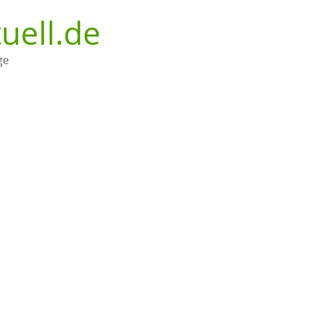
uell.de
ge