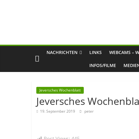
NACHRICHTEN
LINKS
WEBCAMS – W
INFOS/FILME
MEDIE
Jeversches Wochenblatt
Jeversches Wochenblat
19. September 2019
peter
Post Views:
445