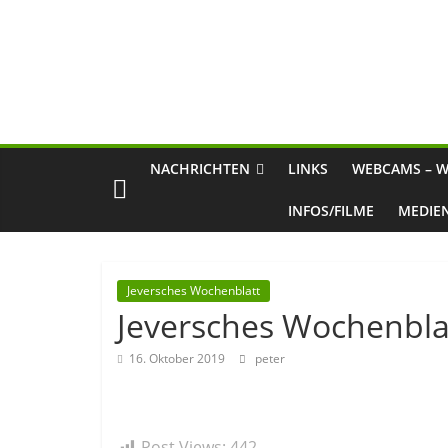
NACHRICHTEN
LINKS
WEBCAMS – W
INFOS/FILME
MEDIE
Jeversches Wochenblatt
Jeversches Wochenblat
16. Oktober 2019
peter
Post Views:
442