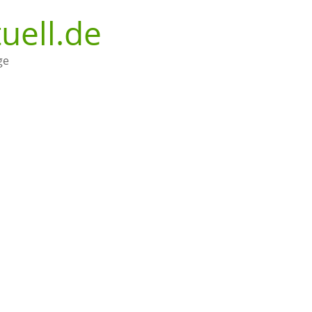
uell.de
ge