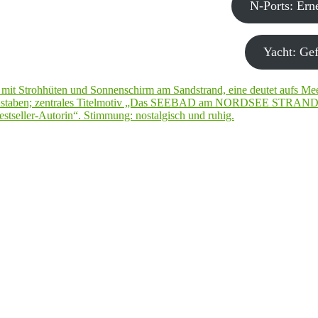
N-Ports: Er
Yacht: Gef