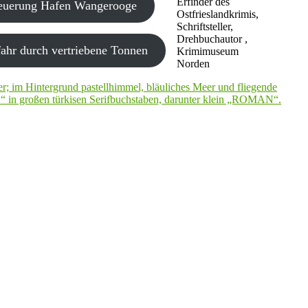
Erfinder des
neuerung Hafen Wangerooge
Ostfrieslandkrimis,
Schriftsteller,
Drehbuchautor ,
ahr durch vertriebene Tonnen
Krimimuseum
Norden