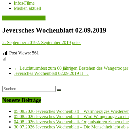
Infos/Filme
Medien aktuell
Jeversches Wochenblatt
Jeversches Wochenblatt 02.09.2019
2. September 2019
2. September 2019
peter
Post Views:
561
←
Leuchtturmfest zum 60 jährigen Bestehen des Wangerooger
Jeversches Wochenblatt 02.09.2019 II
→
Neueste Beiträge
05.08.2026 Jeversches Wochenblatt – Warmherziges Wiederse
05.08.2026 Jeversches Wochenblatt – Wird Wangerooge zu ein
04.08.2026 Jeversches Wochenblatt- Organisatoren ziehen eine 
30.07.2026 Jeversches Wochenblatt – Die Menschheit lebt ab so