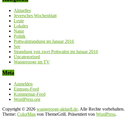
Aktuelles
Jeversches Wochenblatt
Leute
Lokales
Natur
Politik
Pottwalstrandung im Januar 2016
See
Strandung von zwei Pottwalen im Januar 2016
Uncategorized
Wangerooge im TV
Meta
Anmelden
Eintrags-Feed
Kommentar-Feed
WordPress.org
Copyright © 2026
wangerooge-aktuell.de
. Alle Rechte vorbehalten.
Theme:
ColorMag
von ThemeGrill. Präsentiert von
WordPress
.