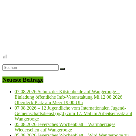
Neueste Beiträge
07.08.2026 Schutz der Küstenheide auf Wangerooge –
Einladung öffentliche Info-Veranstaltung Mi.12.08.2026
Oberdeck Platz am Meer 19.00 Uhr
07.08.2026 – 12 Jugendliche vom Internationalen Jugend-
Gemeinschaftsdienst (ijgd) zum 17. Mal im Arbeitseinsatz auf
Wangerooge
05.08.2026 Jeversches Wochenblatt – Warmherziges
Wiedersehen auf Wangerooge
05.08.2026 Jeversches Wochenblatt – Wird Wangerooge zu