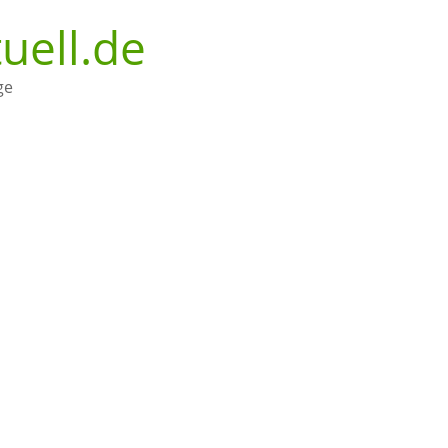
uell.de
ge