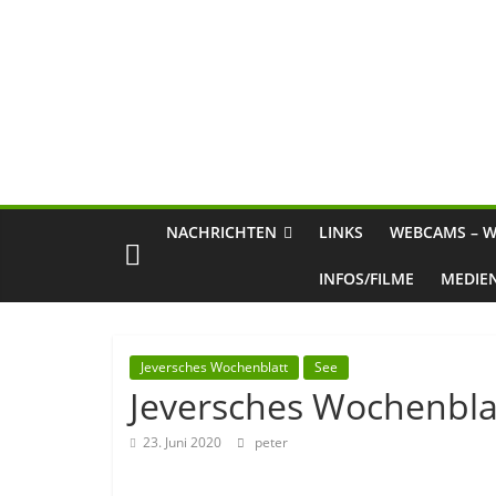
NACHRICHTEN
LINKS
WEBCAMS – W
INFOS/FILME
MEDIE
Jeversches Wochenblatt
See
Jeversches Wochenbla
23. Juni 2020
peter