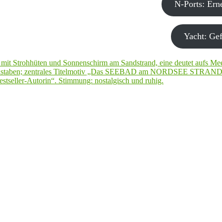
N-Ports: Er
Yacht: Gef