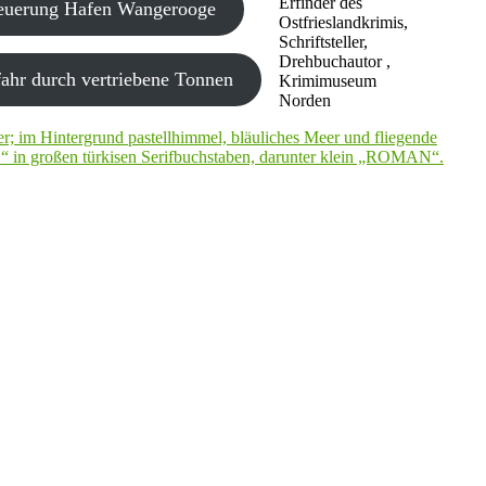
Erfinder des
neuerung Hafen Wangerooge
Ostfrieslandkrimis,
Schriftsteller,
Drehbuchautor ,
ahr durch vertriebene Tonnen
Krimimuseum
Norden