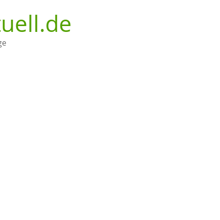
uell.de
ge