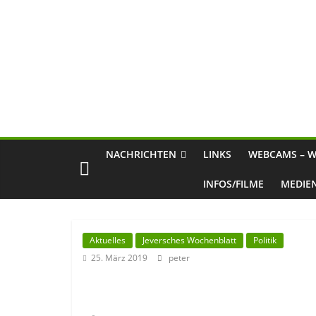
NACHRICHTEN
LINKS
WEBCAMS – W
INFOS/FILME
MEDIE
Aktuelles
Jeversches Wochenblatt
Politik
25. März 2019
peter